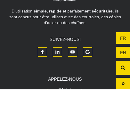
D’utilisation
simple
,
rapide
et parfaitement
sécuritaire
, ils
sont conçus pour être utilisés avec des courroies, des câbles
d’acier ou des chaînes.
FR
SUIVEZ-NOUS!
EN
APPELEZ-NOUS
Téléphone :
1.800.285.1952
LIENS RAPIDES
À propos